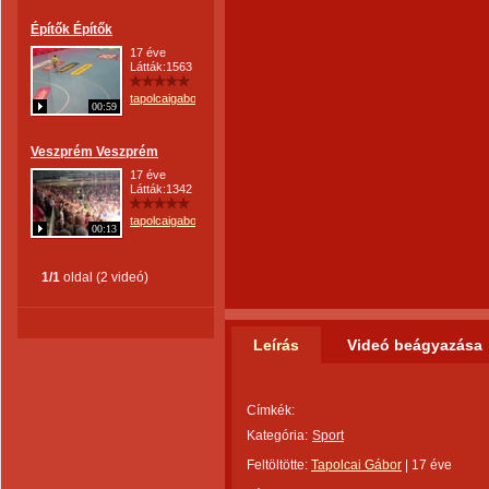
Építők Építők
17 éve
Látták:1563
tapolcaigabor
00:59
Veszprém Veszprém
17 éve
Látták:1342
tapolcaigabor
00:13
1/1
oldal (2 videó)
Leírás
Videó beágyazása
Címkék:
Kategória:
Sport
Feltöltötte:
Tapolcai Gábor
|
17 éve