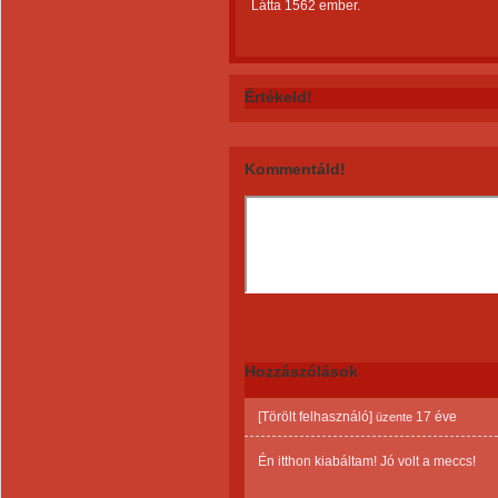
Látta 1562 ember.
Értékeld!
Kommentáld!
Hozzászólások
[Törölt felhasználó]
17 éve
üzente
Én itthon kiabáltam! Jó volt a meccs!