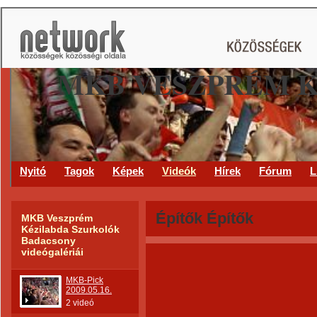
MKB VESZPRÉM 
Nyitó
Tagok
Képek
Videók
Hírek
Fórum
L
Építők Építők
MKB Veszprém
Kézilabda Szurkolók
Badacsony
videógalériái
MKB-Pick
2009.05.16.
2 videó