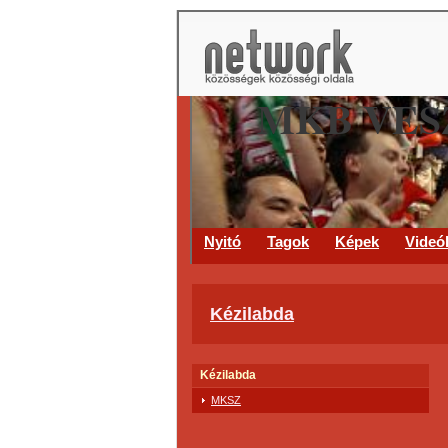
MKB VES
Nyitó
Tagok
Képek
Videó
Kézilabda
Kézilabda
MKSZ