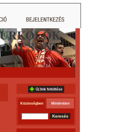
ZURKOLÓK
ADACSONY
Új link feltöltése
Közösségben
Mindenben