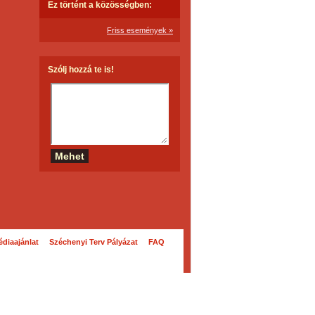
Ez történt a közösségben:
Friss események »
Szólj hozzá te is!
diaajánlat
Széchenyi Terv Pályázat
FAQ