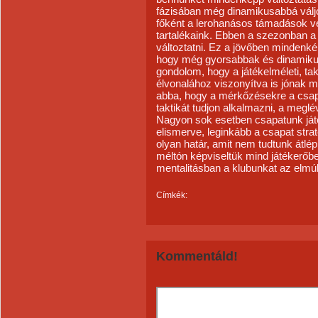
fázisában még dinamikusabbá válj
főként a lerohanásos támadások 
tartalékaink. Ebben a szezonban a
változtatni. Ez a jövőben mindenkép
hogy még gyorsabbak és dinamik
gondolom, hogy a játékelméleti, tak
élvonalához viszonyítva is jónak 
abba, hogy a mérkőzésekre a csapa
taktikát tudjon alkalmazni, a megl
Nagyon sok esetben csapatunk ját
elismerve, leginkább a csapat straté
olyan határ, amit nem tudtunk átl
méltón képviseltük mind játékerőb
mentalitásban a klubunkat az elmúl
Címkék:
Kommentáld!