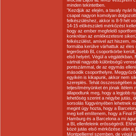
minden tekintetben.
"Kezdjük az elején, a tavaly nyári f
csapat nagyon komolyan dolgozott
felkészüléshez, akkor is 8-9 hét vo
14-15 előkészületi mérkőzést kellet
hogy az ember megfelelő sportformát
konkrétan az emlékezetesre sikerül
felkészülést, amivel azt hiszem, m
formába kerülve várhattuk az éles
legerősebb BL csoportkörbe került, 
első helyért. Végül a végjátékban, 
vártnál nagyobb különbségű veres
pontszámmal, de az egymás elleni
második csoporthelyre. Meggyőződ
egyikén is kikapunk, akkor nem sik
szereplés. Tehát összességében 
teljesítményünket én jónak ítélem
állapodtunk meg, hogy a legjobb ny
lehetőség szerint a négybe jutás,
sorsolás függvényében lehetnek ez
megint úgy hozta, hogy a Barcelon
meg kell említenem, hogy a Final F
Hamburg és a Barcelona a mi águnk
a BL ellenfeleink erősségéről. Ehh
közé jutás első mérkőzése után a
Montpellierrel szemben, de végül j