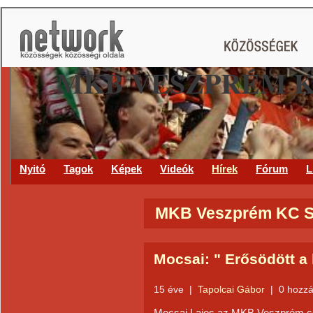
MKB VESZPRÉM 
Nyitó
Tagok
Képek
Videók
Hírek
Fórum
L
MKB Veszprém KC Sz
Mocsai: " Erősödött a 
15 éve
|
Tapolcai Gábor
|
0 hozzá
Mocsai Lajos az MKB Veszprém csa