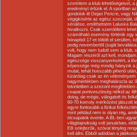
szerintem a klub lehetőségeivel, 
eredményt értünk el. A sportban azon
gondolok itt Dejan Pericre, vagy N
végigkísérte az egész szezonját, 
sérülése, említhetném Laluska Bal
hivatkozni. Csak szemléltetni leh
számítható esemény történik egy i
hónapból 17-et töltött el sérülten, k
pedig novembertől (saját bevallása 
volt, hogy nem tudott sem a klub, s
Magam részéről azt kell, mondjam,
egészsége visszanyeréséért, a lövő
képessége még mindig hiányzik a já
mutat, tehát hosszabb pihenő után,
kizárólag csak az én véleményem s
nagymértékben meghatározta az ő t
tekintetben a szezont megfelelően 
csapat pontveszteség nélkül az itt
dolog, de mégis, válogatott és fel
60-70 komoly mérkőzést játszott l
egyre fontosabb a fizikai felkészí
mint például nem is olyan rég, ami
élcsapatok évente. A BL-ben ugyan 
világbajnokság volt januárban, elő
EB selejtezők, szóval tényleg ren
kell állni. Ebből adódóan a játéko