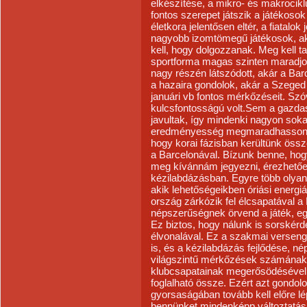
elkészítése, a mikro- és makrocikl
fontos szerepet játszik a játékoso
életkora jelentősen eltér, a fiatalok 
nagyobb izomtömegű játékosok, ak
kell, hogy dolgozzanak. Meg kell ta
sportforma magas szinten maradj
nagy részén látszódott, akár a Ba
a hazaira gondolok, akár a Szeged 
januári vb fontos mérkőzéseit. Sz
kulcsfontosságú volt.Sem a gazdas
javultak, így mindenki nagyon soka
eredményesség megmaradhasson. A
hogy korai fázisban kerültünk öss
a Barcelonával. Bízunk benne, hog
meg kívánnám jegyezni, érezhetően 
kézilabdázásban. Egyre több olyan 
akik lehetőségeikben óriási energi
ország zárkózik fel élcsapatával 
népszerűségnek örvend a játék, eg
Ez biztos, hogy nálunk is sorskérdé
élvonalával. Ez a szakmai verseng
is, és a kézilabdázás fejlődése, 
világszintű mérkőzések számának 
klubcsapatainak megerősödésével, 
foglalható össze. Ezért azt gondol
gyorsaságában tovább kell előre l
bennünket mindenképp változtatásr