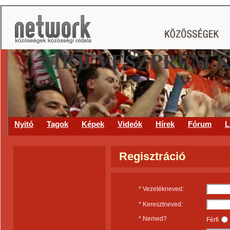
MKB VESZPRÉM 
Nyitó
Tagok
Képek
Videók
Hírek
Fórum
L
Regisztráció
* Vezetékneved:
* Keresztneved:
* Nemed?
Férfi