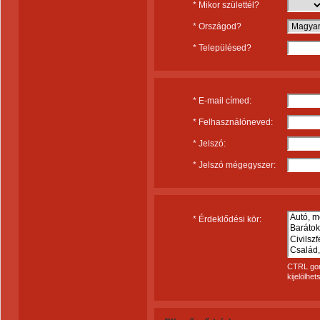
* Mikor születtél?
* Országod?
* Településed?
* E-mail címed:
* Felhasználóneved:
* Jelszó:
* Jelszó mégegyszer:
* Érdeklődési kör:
CTRL gom
kijelölhet