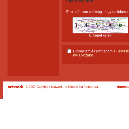
Ellenőrző kód
Erre azért van szükség, hogy ne lehess
Új képet kérek
Elolvastam és elfogadom a
Felhaszn
nyilatkozatot
.
© 2007 Copyright Network.hu Minden jog fenntartva.
Impres