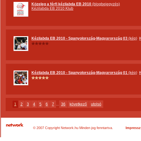
Közeleg a férfi kézilabda EB 2010
(blogbejegyzés)
Kézilabda EB 2010 Klub
Kézilabda EB 2010 - Spanyolország-Magyarország 03
(kép)
,
Kézilabda EB 2010 - Spanyolország-Magyarország 01
(kép)
,
1
2
3
4
5
6
7
...
36
következő
utolsó
© 2007 Copyright Network.hu Minden jog fenntartva.
Impress