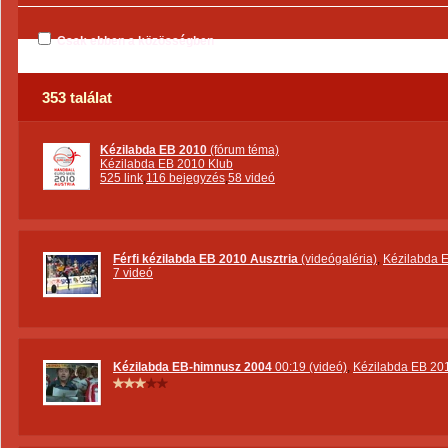
Csak ebben a közösségben
353 találat
Kézilabda EB 2010
(fórum téma)
Kézilabda EB 2010 Klub
525 link
,
116 bejegyzés
,
58 videó
Férfi kézilabda EB 2010 Ausztria
(videógaléria)
,
Kézilabda 
7 videó
Kézilabda EB-himnusz 2004
00:19 (videó)
,
Kézilabda EB 20