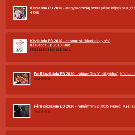
Kézilabda EB 2010 - Magyarország szereplése képekben
(kép
4 kép
Kézilabda EB 2010 - csoportok
(blogbejegyzés)
Kézilabda EB 2010 Klub
Hozzászólások száma: 1
Férfi kézilabda EB 2010 - reklámfilm
01:46 (videó)
,
Kézilabd
Férfi kézilabda EB 2010 - reklámfilm 2
00:35 (videó)
,
Kézila