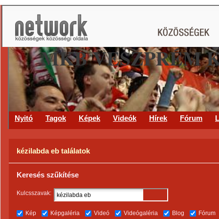
MKB VESZPRÉM 
Nyitó
Tagok
Képek
Videók
Hírek
Fórum
L
kézilabda eb találatok
Keresés szűkítése
Kulcsszavak:
Kép
Képgaléria
Videó
Videógaléria
Blog
Fórum