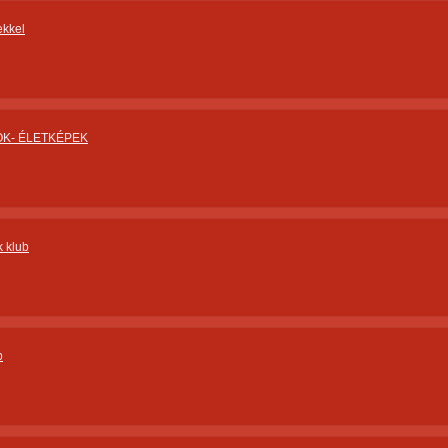
ekkel
K- ÉLETKÉPEK
k klub
b