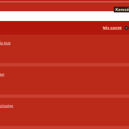
Név szerint
ás klub
kel
özössége