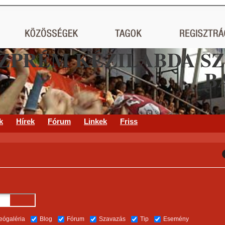
ZPRÉM KÉZILABDA S
B
k
Hírek
Fórum
Linkek
Friss
eógaléria
Blog
Fórum
Szavazás
Tip
Esemény