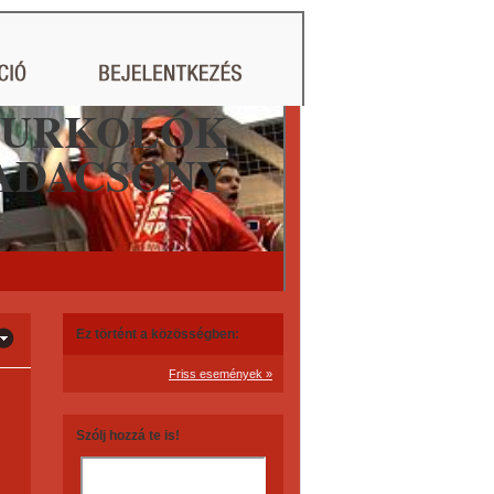
ZURKOLÓK
ADACSONY
Ez történt a közösségben:
Friss események »
Szólj hozzá te is!