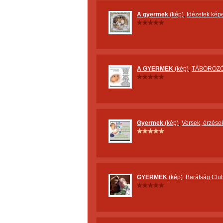
A gyermek
(kép)
,
Idézetek kép
A GYERMEK
(kép)
,
TÁBOROZÓ
Gyermek
(kép)
,
Versek, érzése
GYERMEK
(kép)
,
Barátság Clu