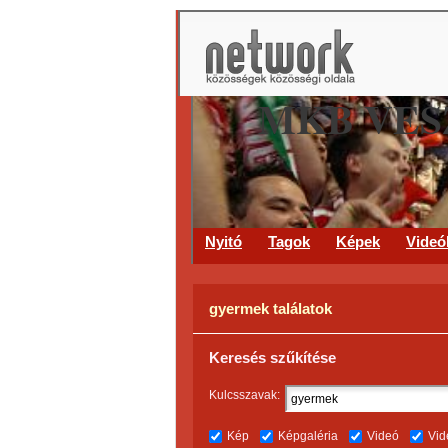
MKB VES
Nyitó
Tagok
Képek
Videó
gyermek találatok
Keresés szűkítése
Kulcsszavak:
Kép
Képgaléria
Videó
Vid