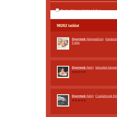
Csak ebben a közösségben
98262 találat
Gyermek
(képgaléria)
,
Hajápol
5 kép
Gyermek
(kép)
,
Idézetek képek
Gyermek
(kép)
,
Családosok K