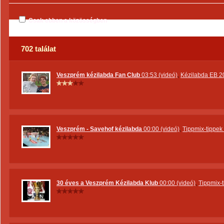
Csak ebben a közösségben
702 találat
Veszprém kézilabda Fan Club
03:53 (videó)
,
Kézilabda EB 2
Veszprém - Savehof kézilabda
00:00 (videó)
,
Tippmix-tippek
30 éves a Veszprém Kézilabda Klub
00:00 (videó)
,
Tippmix-