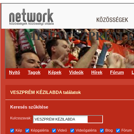
MKB VESZPRÉM 
Nyitó
Tagok
Képek
Videók
Hírek
Fórum
L
VESZPRÉM KÉZILABDA találatok
Keresés szűkítése
Kulcsszavak:
Kép
Képgaléria
Videó
Videógaléria
Blog
Fórum