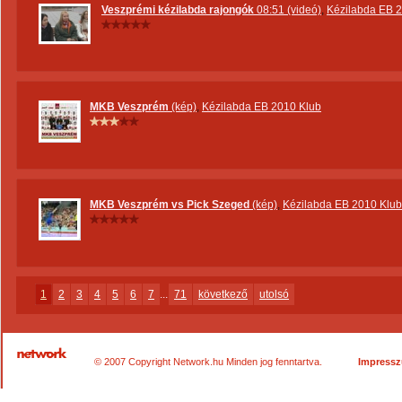
Veszprémi kézilabda rajongók
08:51 (videó)
,
Kézilabda EB 
MKB Veszprém
(kép)
,
Kézilabda EB 2010 Klub
MKB Veszprém vs Pick Szeged
(kép)
,
Kézilabda EB 2010 Klub
1
2
3
4
5
6
7
...
71
következő
utolsó
© 2007 Copyright Network.hu Minden jog fenntartva.
Impress