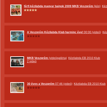
férfi kézilabda magyar bajnok 2009 MKB Veszprém
(kép)
,
Kéz
A Veszprém Kézilabda Klub harminc éve!
00:00 (videó)
,
Kéz
MKB Veszprém
(videógaléria)
,
Kézilabda EB 2010 Klub
2 videó
30 éves a Veszprém
07:46 (videó)
,
Kézilabda EB 2010 Klub