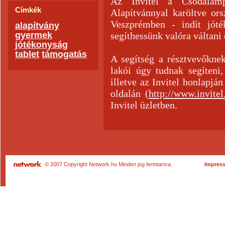
Az Invitel a Csodalámpa
Címkék
Alapítvánnyal karöltve or
Veszprémben - indít jóté
alapítvány
gyermek
segíthessünk valóra váltani
jótékonyság
tablet
támogatás
A segítség a résztvevőkne
lakói úgy tudnak segíteni,
illetve az Invitel honlapjá
oldalán (
http://www.invite
Invitel üzletben.
© 2007 Copyright Network.hu Minden jog fenntartva.
Impres