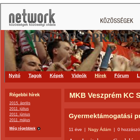
MKB VESZPRÉM 
Nyitó
Tagok
Képek
Videók
Hírek
Fórum
L
MKB Veszprém KC Sz
Régebbi hírek
2015. április
2011. július
2011. június
Gyermektámogatási p
2011. május
Még régebbiek
11 éve
|
Nagy Ádám
|
0 hozzászó